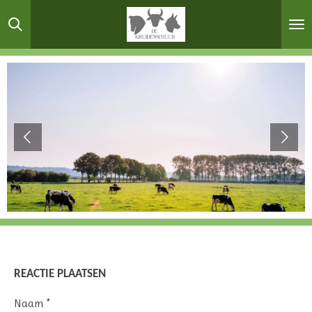
Ga
direct
naar
de
hoofdinhoud
REACTIE PLAATSEN
Naam *